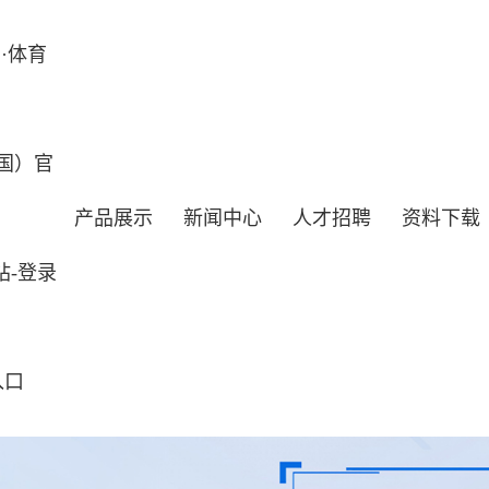
·体育
国）官
产品展示
新闻中心
人才招聘
资料下载
站-登录
入口