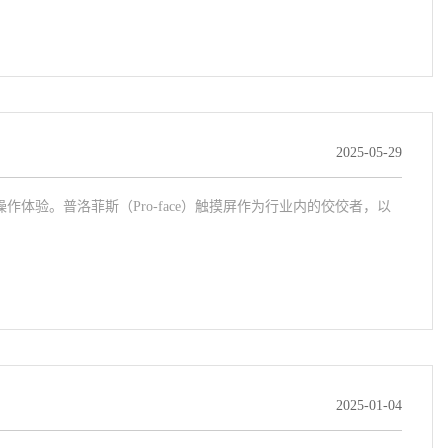
2025-05-29
验。普洛菲斯（Pro-face）触摸屏作为行业内的佼佼者，以
2025-01-04