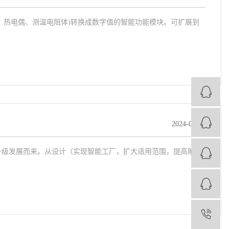
、电流、热电偶、测温电阻体)转换成数字值的智能功能模块。可扩展到
2024-04-29
00升级发展而来。从设计（实现智能工厂，扩大适用范围，提高附加
1