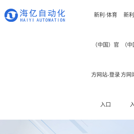
新利·体育
新利
（中国）官
（中
方网站-登录
方网
入口