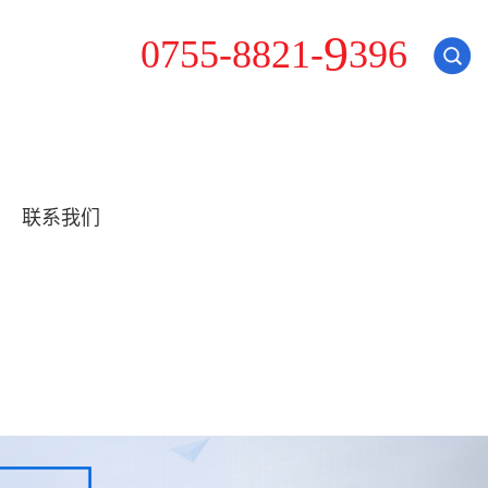
0
9
7
5
5
-
8
8
2
1
-
9
3
6
联系我们