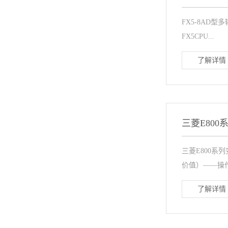
FX5-8AD
FX5CPU...
了解详情 
三菱E80
三菱E800系
价值）——操作.
了解详情 