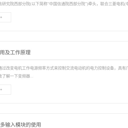
研究院西部分院(以下简称“中国信通院西部分院”)牵头，联合三菱电机(中国
+
用及工作原理
通过改变电机工作电源频率方式来控制交流电动机的电力控制设备，具有
了解一下变频器...
+
D型多输入模块的使用