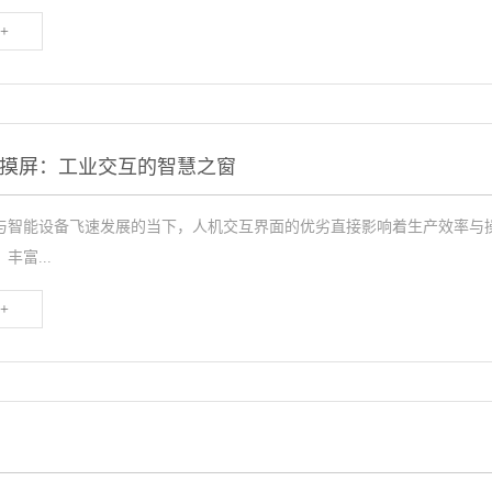
+
摸屏：工业交互的智慧之窗
与智能设备飞速发展的当下，人机交互界面的优劣直接影响着生产效率与操作体
丰富...
+