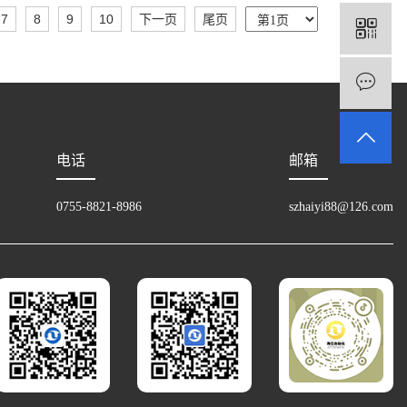
7
8
9
10
下一页
尾页
电话
邮箱
0755-8821-8986
szhaiyi88@126.com