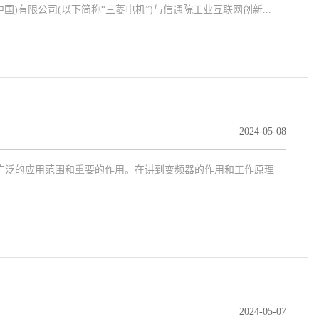
)有限公司(以下简称“三菱电机”)与信通院工业互联网创新...
2024-05-08
广泛的应用范围和重要的作用。在讲到变频器的作用和工作原理
2024-05-07