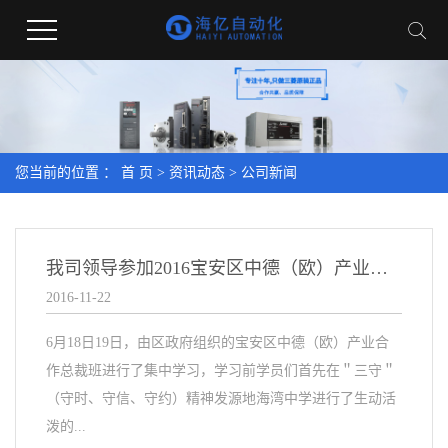
您当前的位置 ：
首 页
>
资讯动态
>
公司新闻
我司领导参加2016宝安区中德（欧）产业合作总裁班培训
2016-11-22
6月18日19日，由区政府组织的宝安区中德（欧）产业合
作总裁班进行了集中学习，学习前学员们首先在＂三守＂
（守时、守信、守约）精神发源地海湾中学进行了生动活
泼的...