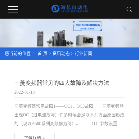
您当前的位置 ：
首 页
>
资讯动态
>
行业新闻
三菱变频器常见的四大故障及解决方法
2022-01-13
三菱变频器常见故障1——OC1、OC3故障 三菱变频器
出现OC（过电流故障）许多时候会是以下几方面原因形成
的（现以A500系列变频器为例）。 （1）参数设置...
了解详情 +