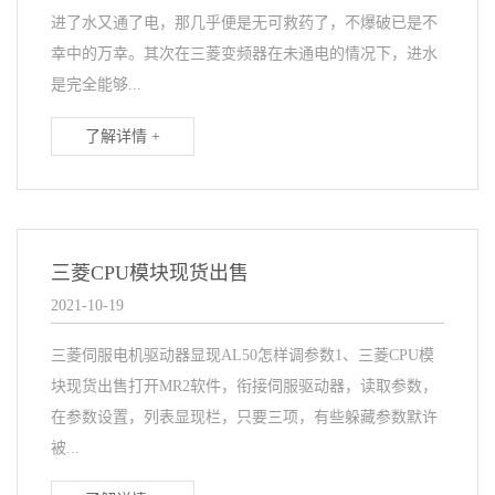
进了水又通了电，那几乎便是无可救药了，不爆破已是不
幸中的万幸。其次在三菱变频器在未通电的情况下，进水
是完全能够...
了解详情 +
三菱CPU模块现货出售
2021-10-19
三菱伺服电机驱动器显现AL50怎样调参数1、三菱CPU模
块现货出售打开MR2软件，衔接伺服驱动器，读取参数，
在参数设置，列表显现栏，只要三项，有些躲藏参数默许
被...