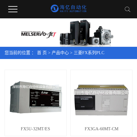
您当前的位置 ：
首 页
>
产品中心
>
三菱FX系列PLC
FX5U-32MT/ES
FX3GA-60MT-CM