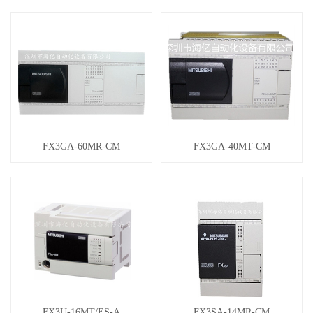
FX3GA-60MR-CM
FX3GA-40MT-CM
FX3U-16MT/ES-A
FX3SA-14MR-CM