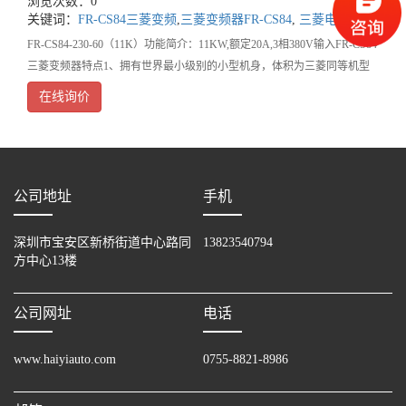
浏览次数：0
关键词：
FR-CS84三菱变频
,
三菱变频器FR-CS84
,
三菱电机变频
FR-CS84-230-60（11K）功能简介：11KW,额定20A,3相380V输入FR-CS84
三菱变频器特点1、拥有世界最小级别的小型机身，体积为三菱同等机型
的57%；2、配备通用磁通矢量控制和自动调谐功能
在线询价
公司地址
手机
深圳市宝安区新桥街道中心路同
13823540794
方中心13楼
公司网址
电话
www.haiyiauto.com
0755-8821-8986