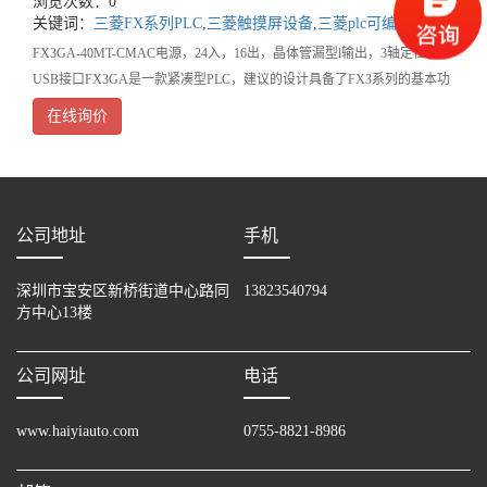
浏览次数：0
关键词：
三菱FX系列PLC
,
三菱触摸屏设备
,
三菱plc可编程控制器
FX3GA-40MT-CMAC电源，24入，16出，晶体管漏型l输出，3轴定位，
USB接口FX3GA是一款紧凑型PLC，建议的设计具备了FX3系列的基本功
能。通过强化后的内置功能及灵活的扩
在线询价
公司地址
手机
深圳市宝安区新桥街道中心路同
13823540794
方中心13楼
公司网址
电话
www.haiyiauto.com
0755-8821-8986