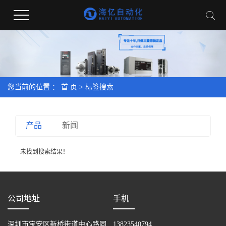
您当前的位置 ：
首 页
> 标签搜索
产品
新闻
未找到搜索结果！
公司地址
手机
深圳市宝安区新桥街道中心路同
13823540794