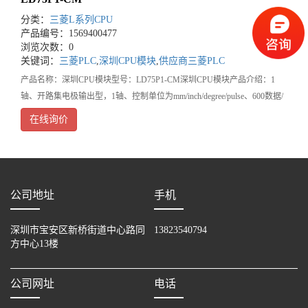
分类：
三菱L系列CPU
产品编号：1569400477
浏览次数：0
关键词：
三菱PLC
,
深圳CPU模块
,
供应商三菱PLC
产品名称：深圳CPU模块型号：LD75P1-CM深圳CPU模块产品介绍：1
轴、开路集电极输出型，1轴、控制单位为mm/inch/degree/pulse、600数据/
轴、至大脉冲输出200kpps、40-针脚连接器、开路集电极输出型!深圳市
在线询价
公司地址
手机
深圳市宝安区新桥街道中心路同
13823540794
方中心13楼
公司网址
电话