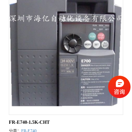
FR-E740-1.5K-CHT
分类：
FR-E740