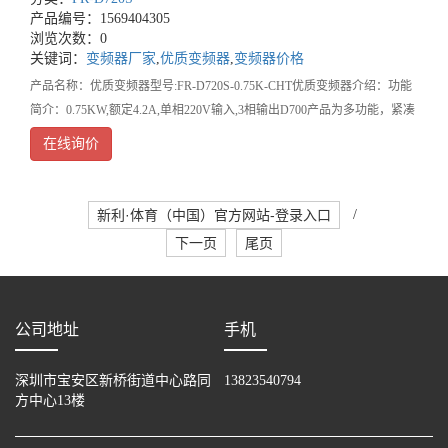
产品编号：1569404305
浏览次数：0
关键词：
变频器厂家
,
优质变频器
,
变频器价格
产品名称：优质变频器型号:FR-D720S-0.75K-CHT优质变频器介绍：功能
简介：0.75KW,额定4.2A,单相220V输入,3相输出D700产品为多功能，紧凑
型产品内置RS485通信口，柔性PWM，实现更低噪音运行。具有通用磁通
在线询价
矢
新利·体育（中国）官方网站-登录入口
/
下一页
尾页
公司地址
手机
深圳市宝安区新桥街道中心路同
13823540794
方中心13楼