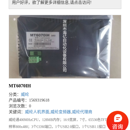
用户好评，欲了解更多详细信息,请点击访问!
MT6070IH
分类：
威纶
产品编号：1569319618
浏览次数：0
关键词：
威纶人机界面
,
威纶变频器
,
威纶代理商
威纶通400MHzCPU，128MB内存；16:9宽屏，7寸，65536色TFTLCD，分
辨率800x480；3个COM端口，1个USB2.0接口，1个USB1.1接口