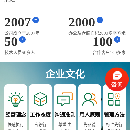
未来。
2007
2000
年
+
公司成立于2007年
办公及仓储面积2000多平方米
50
100
+
+
技术人员50多人
合作客户100多家
企业文化
经营理念
工作态度
沟通准则
用人原则
管理方法
快速执行
言必行
尊重 主
先品德
标准先行