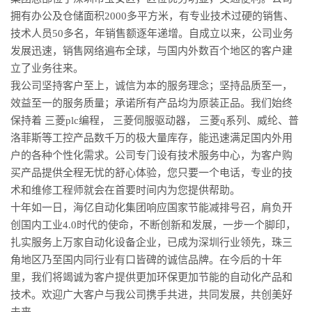
拥有办公及仓储面积2000多平方米，有专业技术过硬的销售、
技术人员50多名，年销售额逐年递增。自成立以来，公司业务
发展迅速，销售网络遍布全球，与国内外数百个地区的客户建
立了业务往来。
我公司坚持客户至上，诚信为本的服务理念；坚持品质至一，
效益至一的服务质量；承诺所有产品均为原装正品。我们始终
保持着 三菱plc编程， 三菱伺服驱动器， 三菱q系列、威纶、普
洛菲斯等工控产品数千万的极大量库存，能迅速满足国内外用
户的各种个性化需求。公司专门设有技术服务中心，为客户购
买产品提供全程无忧的舒心体验，您只要一个电话，专业的技
术和维修工程师就会在首要时间内为您提供帮助。
十年如一日，海亿自动化集团响应国家节能减排号召，肩负开
创国内工业4.0时代的使命，不断创新和发展，一步一个脚印，
扎实服务上万家自动化设备企业，已成为深圳行业领先，珠三
角地区乃至国内同行业有口皆碑的诚信品牌。在今后的十年
里，我们将竭诚为客户提供更加环保更加节能的自动化产品和
技术。欢迎广大客户与我公司携手共进，共同发展，共创美好