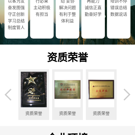
以客为友
行必果
动 妥协
再能力
培训不停
奋发图强
主动积极
解决问题
诚信正直
错误总结
守正创新
有担当
有利于整
勤奋好学
数据说话
学习总结
体利益
制度管人
资质荣誉
荣誉
资质荣誉
资质荣誉
资质荣誉
资质