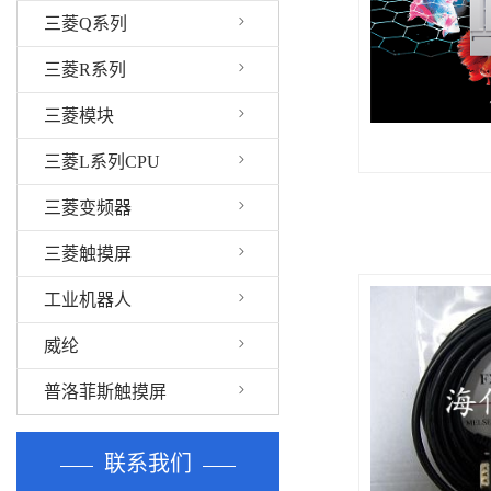
三菱Q系列
三菱R系列
三菱模块
三菱L系列CPU
三菱变频器
三菱触摸屏
工业机器人
威纶
普洛菲斯触摸屏
联系我们