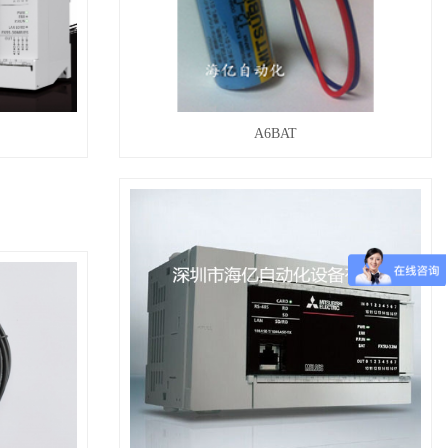
A6BAT