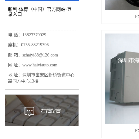
新利·体育（中国）官方网站-登
录入口
F
电 话：13823379929
座机：0755-88219396
邮 箱：szhaiyi88@126.com
网 址：www.haiyiauto.com
地 址：深圳市宝安区新桥街道中心
路同方中心13楼
F