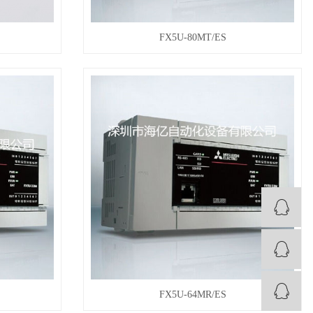
FX5U-80MT/ES
FX5U-64MR/ES