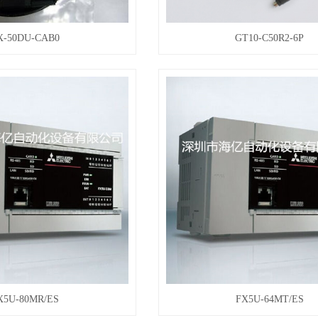
X-50DU-CAB0
GT10-C50R2-6P
X5U-80MR/ES
FX5U-64MT/ES