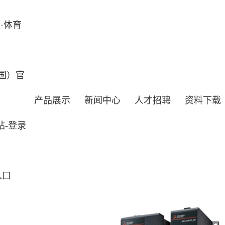
·体育
国）官
产品展示
新闻中心
人才招聘
资料下载
站-登录
入口