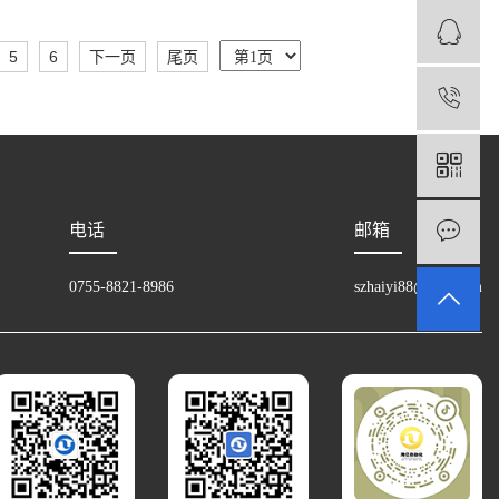
5
6
下一页
尾页
1
电话
邮箱
0755-8821-8986
szhaiyi88@126.com