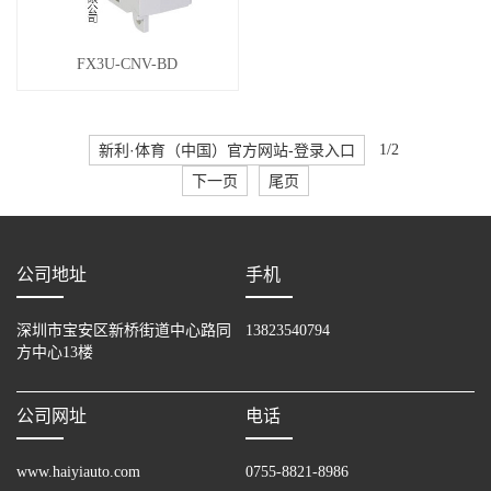
FX3U-CNV-BD
新利·体育（中国）官方网站-登录入口
1/2
下一页
尾页
公司地址
手机
深圳市宝安区新桥街道中心路同
13823540794
方中心13楼
公司网址
电话
www.haiyiauto.com
0755-8821-8986