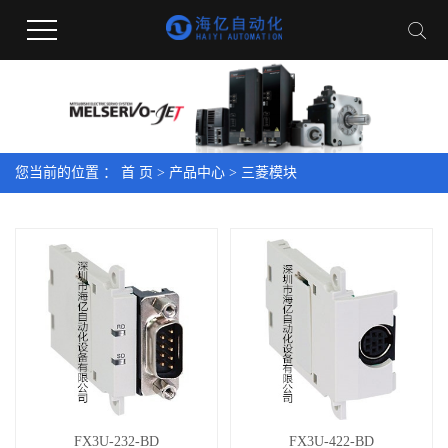
您当前的位置 ：
首 页
>
产品中心
>
三菱模块
FX3U-232-BD
FX3U-422-BD