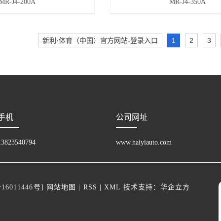
MR-J4-200A
MR-J4-350A
新利·体育（中国）官方网站-登录入口
1
2
3
手机
公司网址
13823540794
www.haiyiauto.com
16011446号
]
网站地图
|
RSS
|
XML
技术支持：
华企立方