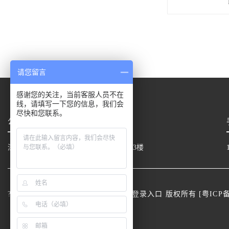
请您留言
感谢您的关注，当前客服人员不在
线，请填写一下您的信息，我们会
尽快和您联系。
公司地址
深圳市宝安区新桥街道中心路同方中心13楼
? 2024 新利·体育（中国）官方网站-登录入口 版权所有 [
粤ICP备