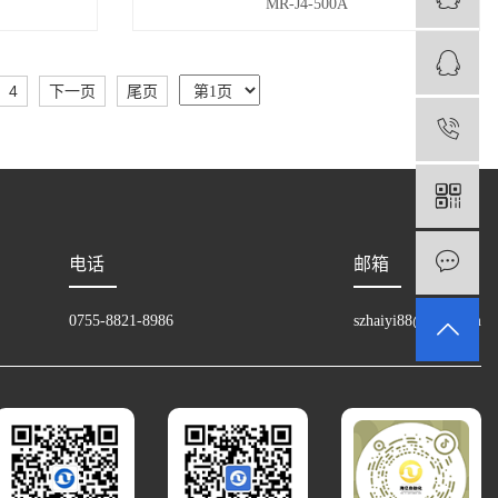
MR-J4-500A
4
下一页
尾页
1
电话
邮箱
0755-8821-8986
szhaiyi88@126.com