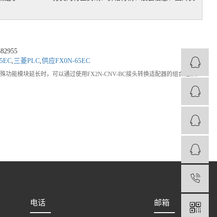
2955
5EC
,
三菱PLC
,
供应FX0N-65EC
功能模块延长时，可以通过使用FX2N-CNV-BC接头转换适配器的组合连接。
1
电话
邮箱