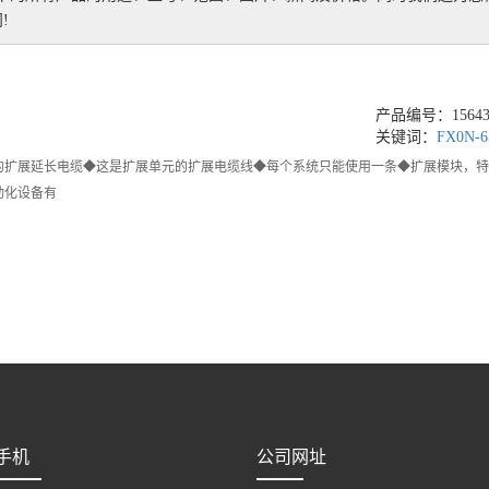
!
产品编号：156438
关键词：
FX0N-6
模块的扩展延长电缆◆这是扩展单元的扩展电缆线◆每个系统只能使用一条◆扩展模块，特殊
动化设备有
手机
公司网址