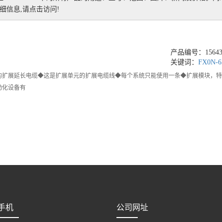
信息,请点击访问!
产品编号：156438
关键词：
FX0N-6
模块的扩展延长电缆◆这是扩展单元的扩展电缆线◆每个系统只能使用一条◆扩展模块，特殊
动化设备有
手机
公司网址