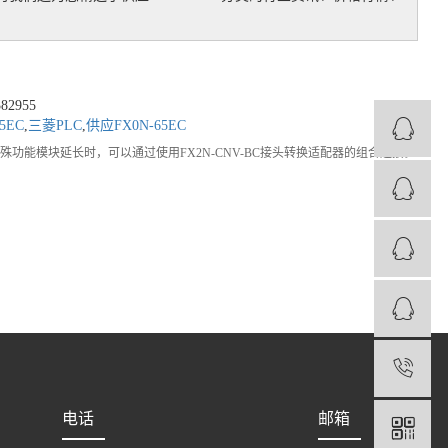
2955
5EC
,
三菱PLC
,
供应FX0N-65EC
功能模块延长时，可以通过使用FX2N-CNV-BC接头转换适配器的组合连接。
1
电话
邮箱