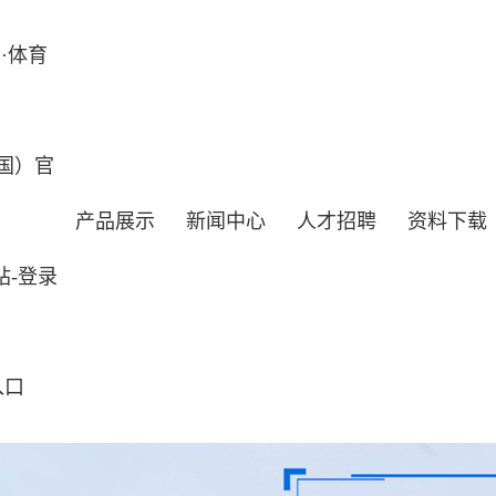
·体育
国）官
产品展示
新闻中心
人才招聘
资料下载
站-登录
入口