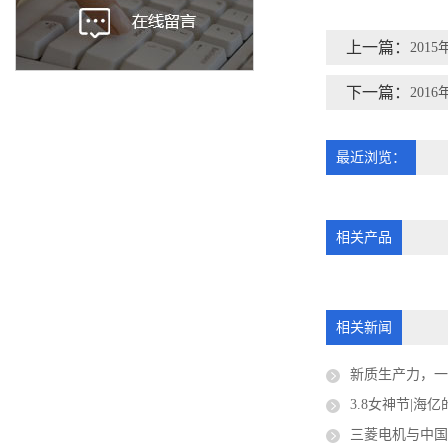
上一篇：
201
下一篇：
201
最近浏览：
相关产品
相关新闻
新质生产力，
3.8女神节|海
三菱电机与中