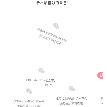
活
出
最
精
彩
的
自
己
！
技
H
A
W
O