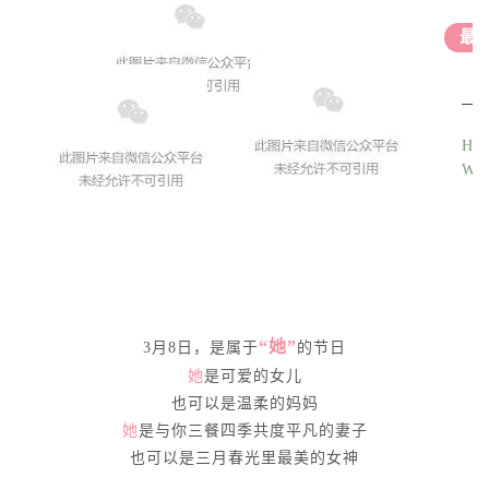
最
H
A
W
O
“
她
”
3
月
8
日
，
是
属
于
的
节
日
她
是
可
爱
的
女
儿
也
可
以
是
温
柔
的
妈
妈
她
是
与
你
三
餐
四
季
共
度
平
凡
的
妻
子
也
可
以
是
三
月
春
光
里
最
美
的
女
神