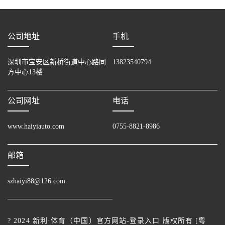
公司地址
手机
深圳市宝安区新桥街道中心路同
13823540794
方中心13楼
公司网址
电话
www.haiyiauto.com
0755-8821-8986
邮箱
szhaiyi88@126.com
? 2024 新利·体育（中国）官方网站-登录入口 版权所有 [
粤