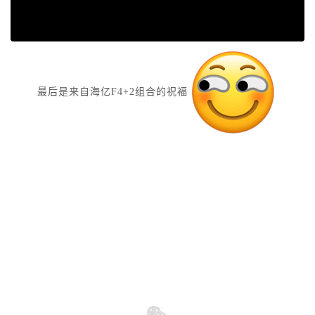
最
后
是
来
自
海
亿
F
4
+
2
组
合
的
祝
福