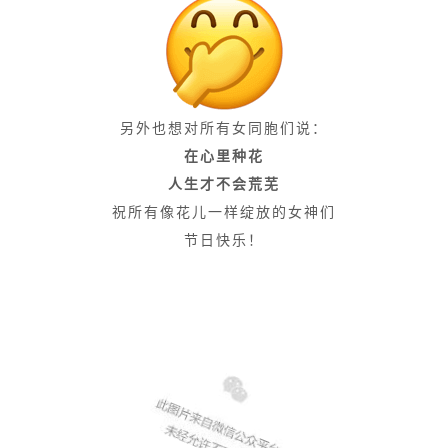
另
外
也
想
对
所
有
女
同
胞
们
说
：
在
心
里
种
花
人
生
才
不
会
荒
芜
祝
所
有
像
花
儿
一
样
绽
放
的
女
神
们
节
日
快
乐
！