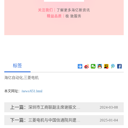
关
注
我
们
｜
了
解
更
多
海
亿
新
资
讯
精
益
品
质
｜
极
致
服
务
标签
海亿自动化
三菱电机
,
本文网址：
/news/651.html
上一篇：
深圳市工商联副主席谢振文到海亿调研
2024-03-08
下一篇：
三菱电机与中国信通院共建重庆智能制造科创中心
2025-01-04