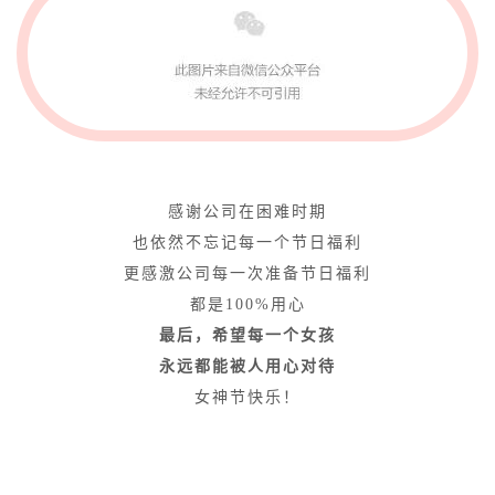
感
谢
公
司
在
困
难
时
期
也
依
然
不
忘
记
每
一
个
节
日
福
利
更
感
激
公
司
每
一
次
准
备
节
日
福
利
都
是
1
0
0
%
用
心
最
后
，
希
望
每
一
个
女
孩
永
远
都
能
被
人
用
心
对
待
女
神
节
快
乐
！