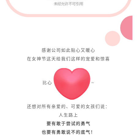
感
谢
公
司
如
此
贴
心
又
暖
心
在
女
神
节
这
天
给
我
们
这
样
的
宠
爱
和
惊
喜
比
心
~
还
想
对
所
有
亲
爱
的
、
可
爱
的
女
孩
们
说
：
人
生
路
上
要
有
敢
于
尝
试
的
勇
气
也
要
有
勇
敢
说
不
的
底
气
！