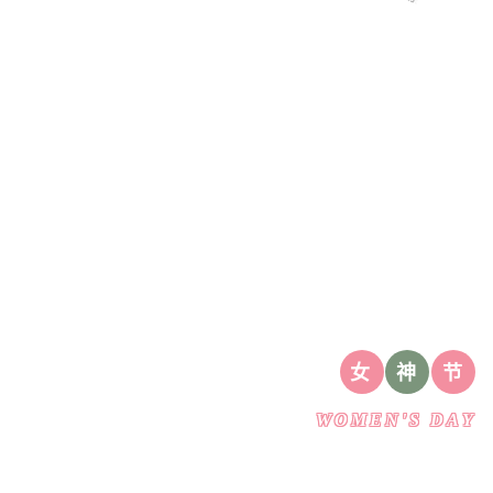
女
神
节
W
O
M
E
N
'
S
D
A
Y