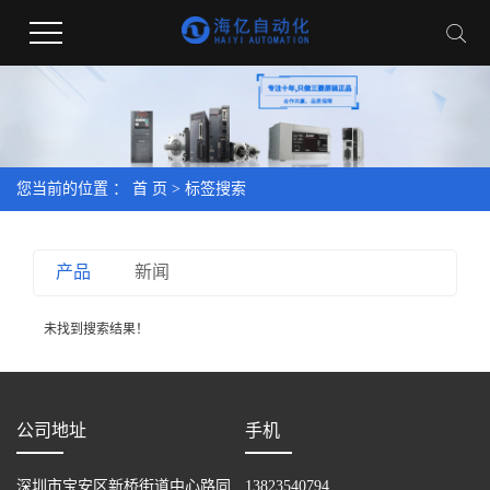
您当前的位置 ：
首 页
> 标签搜索
产品
新闻
未找到搜索结果！
公司地址
手机
深圳市宝安区新桥街道中心路同
13823540794