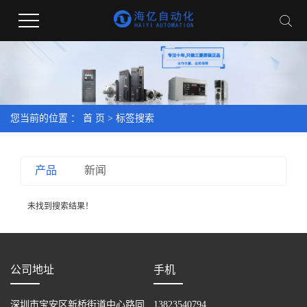
您当前的位置 ：
首 页
> 标签搜索
产品
新闻
未找到搜索结果！
公司地址
手机
深圳市宝安区新桥街道中心路同
13823540794