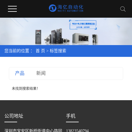
您当前的位置 ：
首 页
> 标签搜索
产品
新闻
未找到搜索结果！
公司地址
手机
深圳市宝安区新桥街道中心路同
13823540794