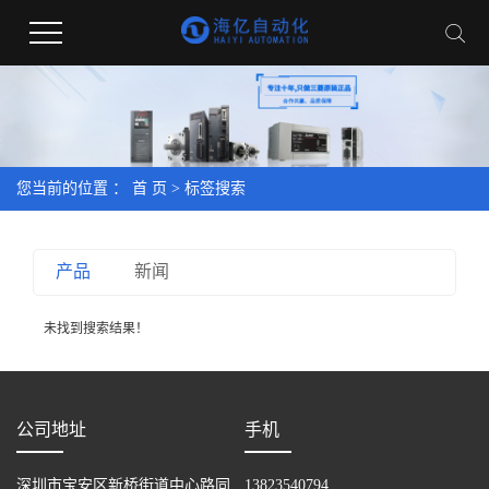
您当前的位置 ：
首 页
> 标签搜索
产品
新闻
未找到搜索结果！
公司地址
手机
深圳市宝安区新桥街道中心路同
13823540794