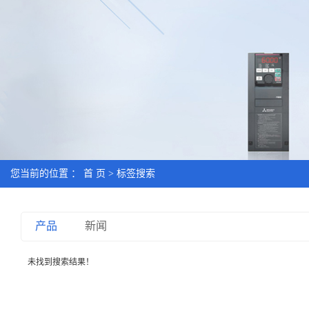
您当前的位置 ：
首 页
> 标签搜索
产品
新闻
未找到搜索结果！