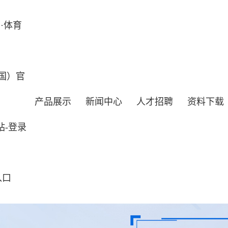
·体育
国）官
产品展示
新闻中心
人才招聘
资料下载
站-登录
入口