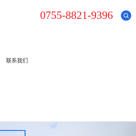
1
0
7
5
5
-
8
8
2
-
9
3
9
6
联系我们