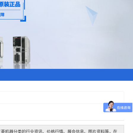
三菱机器
分类的行业资讯、价格行情、展会信息、图片资料等，在