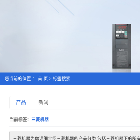
您当前的位置 ：
首 页
> 标签搜索
产品
新闻
当前标签：
三菱机器
三菱机器
为你详细介绍
三菱机器
的产品分类,包括
三菱机器
下的所