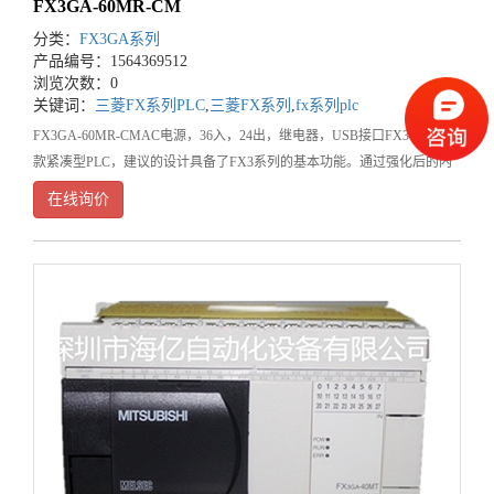
FX3GA-60MR-CM
分类：
FX3GA系列
产品编号：1564369512
浏览次数：0
关键词：
三菱FX系列PLC
,
三菱FX系列
,
fx系列plc
FX3GA-60MR-CMAC电源，36入，24出，继电器，USB接口FX3GA是一
款紧凑型PLC，建议的设计具备了FX3系列的基本功能。通过强化后的内
置功能及灵活的扩展性，扩大了在各个领域中的应用。1、第三代标准
在线询价