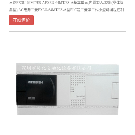
三菱FX3U-64MT/ES-AFX3U-64MT/ES-A基本单元,内置32入/32出(晶体管
漏型),AC电源三菱FX3U-64MT/ES-A型PLC是三菱第三代小型可编程控制
器。具有速度、容量、性能、功能的新型、高性能机器。
在线询价