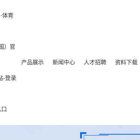
·体育
国）官
产品展示
新闻中心
人才招聘
资料下载
站-登录
入口