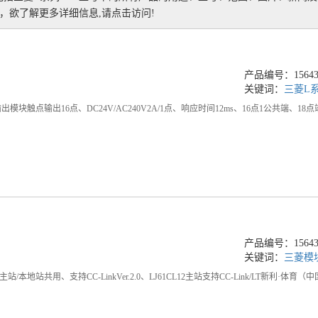
，欲了解更多详细信息,请点击访问!
产品编号：156439
关键词：
三菱L系
点输出模块触点输出16点、DC24V/AC240V2A/1点、响应时间12ms、16点1公共
产品编号：156439
关键词：
三菱模块
CM主站/本地站共用、支持CC-LinkVer.2.0、LJ61CL12主站支持CC-Link/L