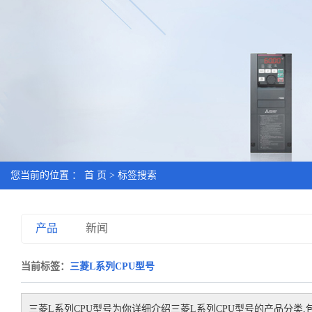
您当前的位置 ：
首 页
> 标签搜索
产品
新闻
当前标签：
三菱L系列CPU型号
三菱L系列CPU型号
为你详细介绍
三菱L系列CPU型号
的产品分类,