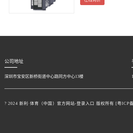
公司地址
深圳市宝安区新桥街道中心路同方中心13楼
? 2024 新利·体育（中国）官方网站-登录入口 版权所有 [
粤ICP备