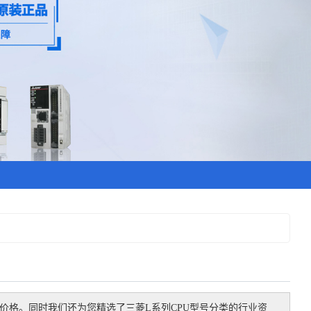
价格。同时我们还为您精选了
三菱L系列CPU型号
分类的行业资