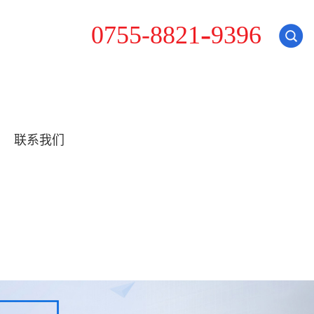
9
0
7
5
5
-
8
8
2
1
-
3
9
6
联系我们