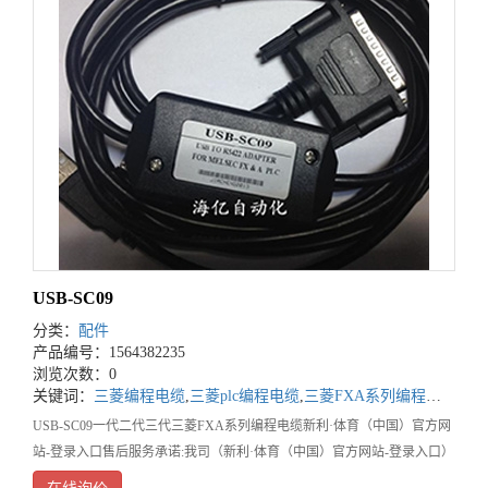
USB-SC09
分类：
配件
产品编号：1564382235
浏览次数：0
关键词：
三菱编程电缆
,
三菱plc编程电缆
,
三菱FXA系列编程电缆
USB-SC09一代二代三代三菱FXA系列编程电缆新利·体育（中国）官方网
站-登录入口售后服务承诺:我司（新利·体育（中国）官方网站-登录入口）
本