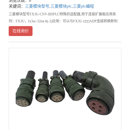
浏览次数：0
关键词：
三菱模块型号
,
三菱模块plc
,
三菱plc编程
三菱模块型号FX3U-CNV-BDPLC特殊的适配器,用于连接扩展板应用系
列：FX3U，fx3uc-32mt-lt(-2)应用：可以与FX3U-□□□ADP连接转换新利·
体育（中国）官方网站-登录入口售后服务承诺:&nbs
在线询价