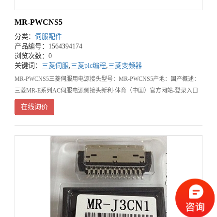
MR-PWCNS5
分类：
伺服配件
产品编号：1564394174
浏览次数：0
关键词：
三菱伺服
,
三菱plc编程
,
三菱变频器
MR-PWCNS5三菱伺服用电源接头型号：MR-PWCNS5产地：国产概述：
三菱MR-E系列AC伺服电源侧接头新利·体育（中国）官方网站-登录入口
是经深圳市工商局注册的高新技术企业，长期致力于工业电气化自动
在线询价