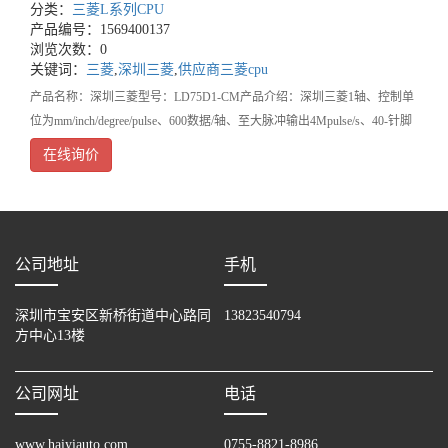
分类：
三菱L系列CPU
产品编号：1569400137
浏览次数：0
关键词：
三菱
,
深圳三菱
,
供应商三菱cpu
产品名称：深圳三菱型号：LD75D1-CM产品介绍：深圳三菱1轴、控制单
位为mm/inch/degree/pulse、600数据/轴、至大脉冲输出4Mpulse/s、40-针脚
连接器、差动驱动输出型新利·体育（中国）官方网站-登录入口售后服务
在线询价
承诺
公司地址
手机
深圳市宝安区新桥街道中心路同
13823540794
方中心13楼
公司网址
电话
www.haiyiauto.com
0755-8821-8986