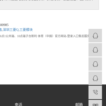
0985
格
,
深圳三菱Q
,
三菱模块
s、16点1公共端、18点端子台新利·体育（中国）官方网站-登录入口售后服务承
1
电话
邮箱