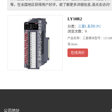
等，在全国地区获得用户好评，欲了解更多详细信息,请点击访问!
LY10R2
分类：
三菱L系列CPU
浏览次数：0
产品名称：三菱模块型号：LY10R
诺:&nbs
在线询价
公司地址