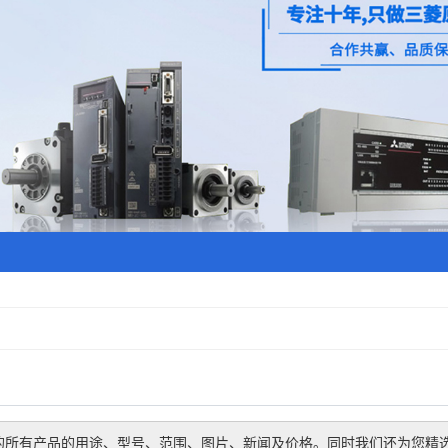
的所有产品的用途、型号、范围、图片、新闻及价格。同时我们还为您精