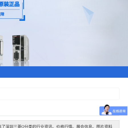
选了
深圳三菱Q
分类的行业资讯、价格行情、展会信息、图片资料