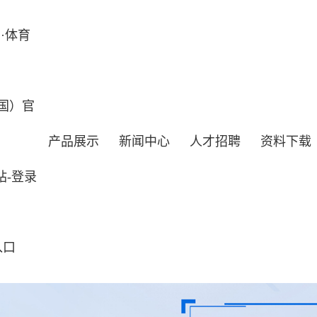
·体育
国）官
产品展示
新闻中心
人才招聘
资料下载
站-登录
入口