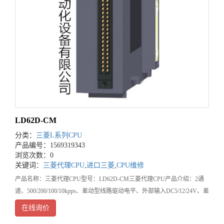
LD62D-CM
分类：
三菱L系列CPU
产品编号：1569319343
浏览次数：0
关键词：
三菱代理CPU
,
进口三菱
,
CPU维修
产品名称：三菱代理CPU型号：LD62D-CM三菱代理CPU产品介绍：2通
道、500/200/100/10kpps、差动型线路驱动电平、外部输入DC5/12/24V、差
动输入漏型输出型、40针连接器新利·体育（中国）官方网站-登录入口售
在线询价
后服务承诺