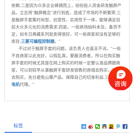
依赖;二是因为众多企业蜂拥而上，纷纷投入资金研发触屏产
品，立志将“触屏概念”进行到底，造成了市场的不断繁荣;三
是触屏手套集时尚型、创意性、实用性于一体，能够满足目
前大众多元化的消费需求;四是，一些商场始料未及，备货不
足，如冬日典藏系列就卖得很好，可一些商家却没有足够的
库存,
三菱可编程控制器
。”
不过对于触屏手套的问题，该负责人也直言不讳，“一些
不良商家以此充好，以假乱真，蒙蔽消费者，所以在购买触
屏手套的时候尤其是在网上购买的时候一定要认准品牌跟商
家，可以到较早从事触屏手套研发销售的商城去购买，商城
去购买，充分避免山寨产品，保障自己的切身利益,三菱
伺服
电机
代理。”
标签