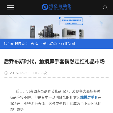
您当前的位置 ：
首 页
>
资讯动态
>
行业新闻
后乔布斯时代，触摸屏手套悄然走红礼品市场
2015-12-30
238次
近日，记者调查圣诞春节礼品市场，发现各大商场各种
商品应接不暇，但是其中一款叫触族的礼盒装
触摸屏手套
在
市场在上卖得尤为火热。这种类型的手套成为当下最凶猛的
流行趋势。