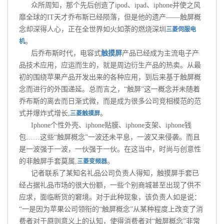
众所周知，那个先后创造了ipod、ipad、iphone并使之风
靡全球的IT天才乔布斯已经陨落，但是他的遗产——触屏概
念却深得人心，正在全世界如火如荼的燃烧深圳
三菱伺服电
。
机
后乔布斯时代，电容式
触摸屏
产品已经成为主流电子产
品技术应用，应运而生的，就是周边衍生产品的热卖。从最
初的围绕苹果产品开发出来的各种应用，到后来基于触屏概
念而进行的外围递延。总而言之，“触屏”这一概念并未随着
乔布斯的离去而日渐式微，而是成为很多公司竞相模范的范
式并爆炸式增长,
。
三菱触摸屏
Iphone个性外壳、iphone贴膜、iphone支架、iphone钱
包……这些“触屏概念”一波还未平息，一波又来侵袭。而且
是一波强于一波，一伙强于一伙。在这当中，时尚与创意性
的非触屏手套莫属,
。
三菱变频器
记者联系了某知名礼品公司负责人得知，触摸屏手套已
经占据礼品市场的很大份额，一些个别商城甚至出现了供不
应求，面临断货的窘境。对于此种现象，该负责人如是说：
“一是因为苹果公司领衔的“触屏概念”从某种程度上改变了消
费者对于原则意义上的认知，使得消费者对“触屏概念”非常