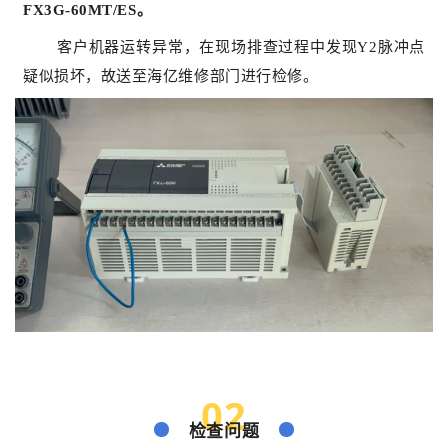
FX3G-60MT/ES。
客户机器运转异常，在现场排查过程中发现Y2脉冲点
疑似损坏，故送至海亿维修部门进行检修。
02
检查问题