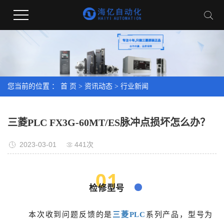
您当前的位置 ：
首 页
>
资讯动态
>
行业新闻
三菱PLC FX3G-60MT/ES脉冲点损坏怎么办？
2023-03-01
441次
01
检修型号
本次收到问题反馈的是
三菱PLC
系列产品，型号为