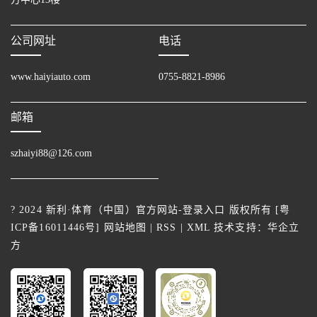
公司网址
电话
www.haiyiauto.com
0755-8821-8986
邮箱
szhaiyi88@126.com
? 2024 新利·体育（中国）官方网站-登录入口 版权所有 [
粤
ICP备16011446号
]
网站地图
|
RSS
|
XML
技术支持：
华企立
方