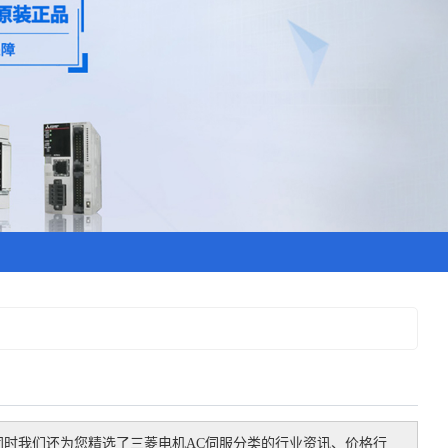
同时我们还为您精选了
三菱电机AC伺服
分类的行业资讯、价格行