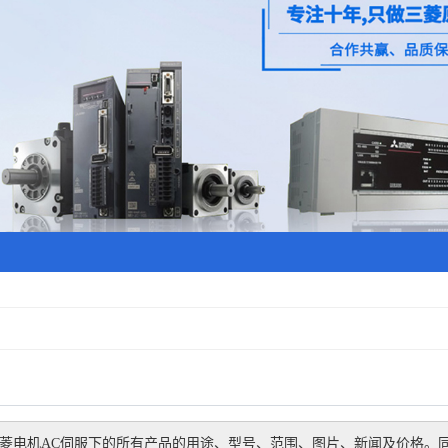
菱电机AC伺服
下的所有产品的用途、型号、范围、图片、新闻及价格。