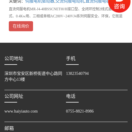
关键词：
伺服电机驱动器
,
交流伺服电动机
,
直流伺服电机
直流伺服电机MR-J4-40BSSCNETⅢ/H接口型、全闭环控制2线式通信方
式、0.4Kw用、三相或单相AC200V~240VJ4系列伺服安全、环保，它既是
全数字化的先导,也与以往技术一脉相承。采用集聚了三菱进
在线询价
公司地址
手机
深圳市宝安区新桥街道中心路同
13823540794
方中心13楼
公司网址
电话
www.haiyiauto.com
0755-8821-8986
邮箱