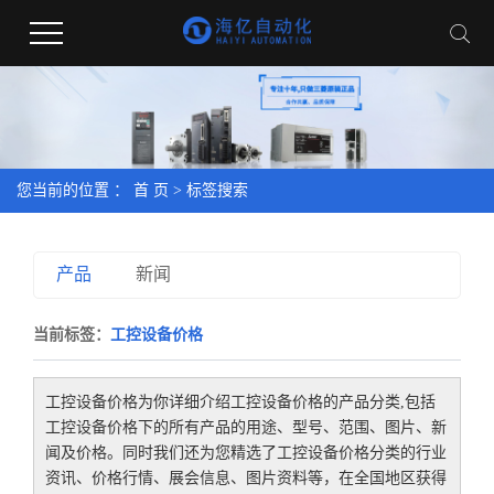
您当前的位置 ：
首 页
> 标签搜索
产品
新闻
当前标签：
工控设备价格
工控设备价格
为你详细介绍
工控设备价格
的产品分类,包括
工控设备价格
下的所有产品的用途、型号、范围、图片、新
闻及价格。同时我们还为您精选了
工控设备价格
分类的行业
资讯、价格行情、展会信息、图片资料等，在全国地区获得