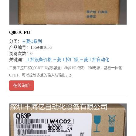
Q00JCPU
分类：
三菱Q系列
产品编号：1569481656
浏览次数：0
关键词：
工控设备价格
,
三菱工控厂家
,
三菱工控自动化
三菱工控厂家Q00JCPU程序容量：8k步I/O点数：256电源，基板一体化
CPU1、可以控制多点的输入与输出。2、
在线询价