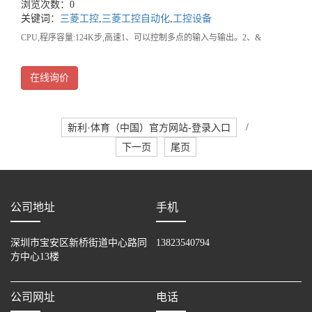
浏览次数：0
关键词：
三菱工控
,
三菱工控自动化
,
工控设备
CPU,程序容量:124K步,高速1、可以控制多点的输入与输出。2、&
在线询价
新利·体育（中国）官方网站-登录入口
/
下一页
尾页
公司地址
手机
深圳市宝安区新桥街道中心路同
13823540794
方中心13楼
公司网址
电话