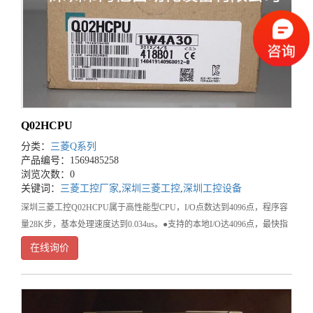
Q02HCPU
分类：
三菱Q系列
产品编号：1569485258
浏览次数：0
关键词：
三菱工控厂家
,
深圳三菱工控
,
深圳工控设备
深圳三菱工控Q02HCPU属于高性能型CPU，I/O点数达到4096点，程序容
量28K步，基本处理速度达到0.034us。●支持的本地I/O达4096点，最快指
令仅34纳秒&
在线询价