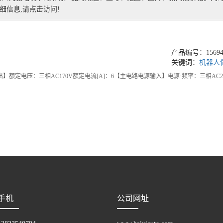
信息,请点击访问!
产品编号：156949
关键词：
机器人
出】额定电压：三相AC170V额定电流[A]：6【主电路电源输入】电源·频率：三相AC200V~
手机
公司网址