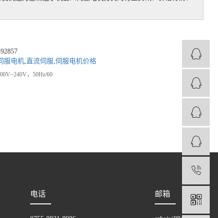
2857
伺服电机
,
直流伺服
,
伺服电机价格
240V，50Hz/60
1
电话
邮箱