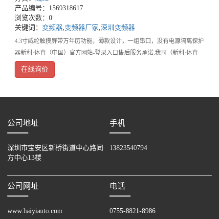
产品编号：1569318617
浏览次数：0
关键词：
变频器
,
变频器厂家
,
深圳变频器
4.3寸威纶触摸屏带万年历功能，薄款设计，一组串口，没有电源隔离保护
器新利·体育（中国）官方网站-登录入口售后服务承诺:我司（新利·体育
（中国）官方网站-登录入口）本着优质、高效、发展的原则
在线询价
公司地址
手机
深圳市宝安区新桥街道中心路同
13823540794
方中心13楼
公司网址
电话
www.haiyiauto.com
0755-8821-8986