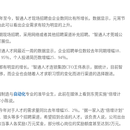
，开年至今，智通人才现场招聘会企业数同比有所增长。数据显示，元宵节
。由此可以看出企业需求有较为明显的上升。
期现场招聘，采用网络或者其他招聘渠道补充招聘。”智通人才莞城公
订展位。
通人才网最近一周的数据显示，企业招聘单位数较去年同期增幅18．
95％，个人投递简历数增幅25．94％。
都有明显的增长。”智通人才连锁集团CTO王伟表示，据统计，目前智
偏移，而企业也会随着人才求职习惯的变化而进行渠道的选择跟进。
械制造与
自动化
专业的准毕业生，此前在媒体上看到东莞实施“倍增计
”小陈说。
年对于人才的需求量同比去年增幅35．2％。”据一家入选“倍增计划”
络、猎头等多个招聘渠道，希望招到合适的人才。该负责人说，公司出台
当事人各奖励1万元奖金，部分核心岗位的奖励额度甚至达到2万元。