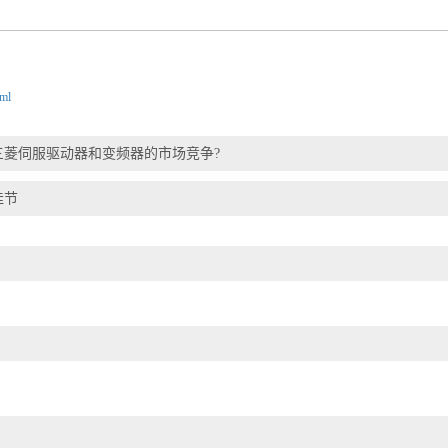
tml
三菱伺服驱动器和变频器的市场竞争?
佳节