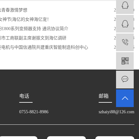
飞青春激情梦想
2018-01-20
8女神节|海亿的女神海亿宠！
2024-03-08
菱E800系列变频器支持 通讯协议简介
2024-04-29
圳市工商联副主席谢振文到海亿调研
2024-03-08
1
菱电机与中国信通院共建重庆智能制造科创中心
2024-03-26
电话
邮箱
0755-8821-8986
szhaiyi88@126.com