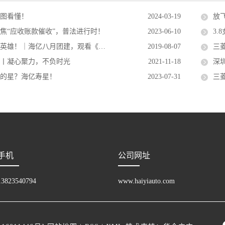
一图看懂！
2024-03-19
放
焦“应收账款催收”，普法进行时！
2023-06-10
3.
雄！｜海亿八月团建，观看《烈火英雄》
2019-08-07
三
行丨凝心聚力，不负时光
2021-11-18
深
亮的星？海亿寿星！
2023-07-31
三
手机
公司网址
13823540794
www.haiyiauto.com