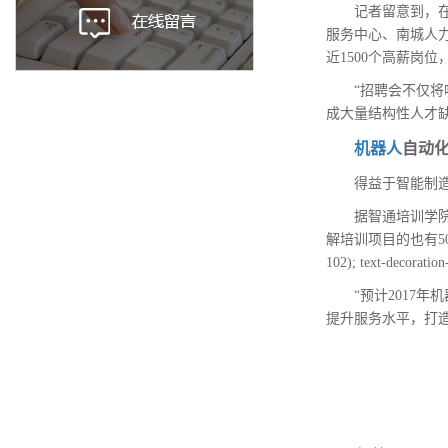
记者留意到，
服务中心、南城人
近1500个高薪岗
“招聘会不仅
成大量结构性人才
机器人
自动
得益于智能制
据智通培训学
解培训项目的也有5
102); text-dec
“预计2017
提升服务水平，打