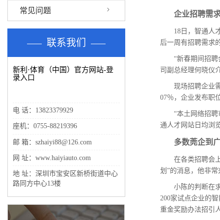
常见问题
企业招聘需
18日，智通人
联系我们
后一周有招聘需求的
“新春期间招
新利·体育（中国）官方网站-登
司副总经理何晓仪
录入口
现场招聘企业
07％，企业发布职
电 话：13823379929
“本土网络招
通人才网站日均浏
座机：0755-88219396
多数莞企到
邮 箱：szhaiyi88@126.com
网 址：www.haiyiauto.com
在各类招聘会
划”的消息，他非常
地 址：深圳市宝安区新桥街道中心
路同方中心13楼
小陈的判断在求
200家试点企业
重金奖励办法招引