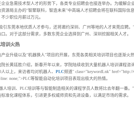
在企业急需技术型人才的形势下，各类专业招聘会也接连举办。为缓解企业
力资源局主办的“智聚联科，智造未来”中高端人才招聘会将在联科国际信
位，不少职位月薪过万元。
将吸引东莞本地优质人才参与，还将邀约深圳、广州等地的人才来莞应聘。
缺口。对于这部分需求，多数东莞企业选择到广州、深圳挖掘相关人才。
化培训火热
造产业升级以及“机器换人”项目的开展，东莞各类相关培训项目也逐渐火
院院长黄廷胜介绍，新春开年以来，学院陆续收到大量机器人培训课程咨询
0人以上，来访者均对机器人、
PLC
频道" class="keywordLnk" href="http://ww
oration-line: none;">PLC等智能自动化培训项目表现出极大的热情。
年机器人培训、PLC培训等与智能制造相关的课程学员人数将比去年翻一番
造标准化课程体系，引进更多权威师资和先进设备，以满足市场的需求。