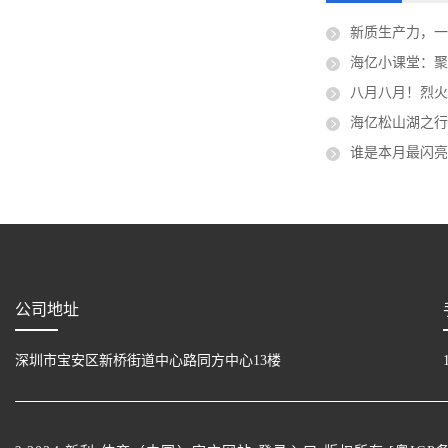
新质生产力，
海亿小课堂：聚
八月八月！烈火英
海亿松山湖之
谁是本月最闪
公司地址
深圳市宝安区新桥街道中心路同方中心13楼