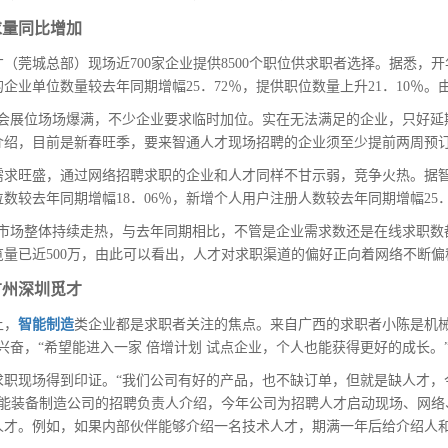
求量同比增加
才（莞城总部）现场近700家企业提供8500个职位供求职者选择。据悉
企业单位数量较去年同期增幅25．72％，提供职位数量上升21．10％
聘会展位场场爆满，不少企业要求临时加位。实在无法满足的企业，只好延
介绍，目前是新春旺季，要来智通人才现场招聘的企业须至少提前两周预
需求旺盛，通过网络招聘求职的企业和人才同样不甘示弱，竞争火热。据智
位数较去年同期增幅18．06％，新增个人用户注册人数较去年同期增幅25．
聘市场整体持续走热，与去年同期相比，不管是企业需求数还是在线求职数
览量已近500万，由此可以看出，人才对求职渠道的偏好正向着网络不断
广州深圳觅才
上，
智能制造
类企业都是求职者关注的焦点。来自广西的求职者小陈是机
兴奋，“希望能进入一家 倍增计划 试点企业，个人也能获得更好的成长。
职现场得到印证。“我们公司有好的产品，也不缺订单，但就是缺人才，今
的智能装备制造公司的招聘负责人介绍，今年公司为招聘人才启动现场、网
人才。例如，如果内部伙伴能够介绍一名技术人才，期满一年后给介绍人和