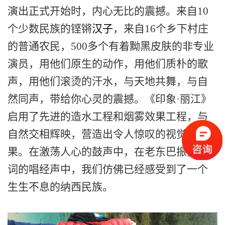
演出正式开始
时
，内心无比的
震撼
。来
自
10
个少数民族的铿锵
汉子
，来自16个乡下村庄
的普通农民，500多个有着黝黑皮肤的非专业
演员，用他们原生的动作，用他们质朴的歌
声，用他们滚烫的汗水，与天地共舞，与自
然同声，带给你心灵的震撼。《印象·丽江》
启用了先进的造水工程和烟雾效果工程，与
自然交相辉映，营造出令人
惊叹
的视觉效
果。在激荡人心的鼓声中，在老东巴振振有
词的唱经声中，我们仿佛已经感受到了一个
生生不息的纳西民族。