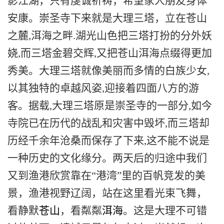
影江湖，只有
虔诚祈祷，希望家人朋友身体
安康。
崇圣寺下来就是大理三塔，立在苍山
之麓,洱海之畔.湖光山色把三塔打扮的分外妖
娆,而三塔金碧交辉,又把苍山洱海点缀得更加
秀美
。
大理三塔就像美丽而多情的白族少女,
以其独特的卓越风姿,迎接着四面八方的游
客
。
据载,大理三塔原是崇圣寺的一部分,如今
寺院已在历代的战乱和灾害中毁坏,而三塔却
历经千余年沧桑而保存了下来,这不能不说是
一种历史的文化缘分
。
两天后的归途中我们
又到渔港欣赏
靠在“港湾”里的百帆竞发的美
景，渔港
视野辽阔，站在这里看光束飞舞，
看静默
苍山
，看粼粼
洱海
。这是
大理不可错