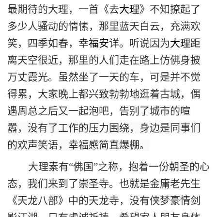
最期待的大理，
一首《去
大理
》不知撩起了
多少人骚动的情愫，那里蓝天白云，充满欢
笑，四季如春，幸
福安
详。听说因为
大理
距
离天空很近，那里的人们走在路上仿佛身披
万丈霞光。
虽然坐了一天
的
车
，
可是并不觉
得累，大家晚上都兴致勃勃
地
逛着古城，偶
遇周总之后又一起泡吧，
告别了城市的喧
嚣，没有了工作的压力围绕，身边是同事们
的欢声笑语，幸福感简直爆棚。
大理素有“佛国”之称，
抱着一份朝圣的心
态
，我们来到了崇圣寺。也就是
金庸老先生
《天龙八部》中的天龙寺，没有
侠梦豪情剑