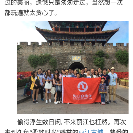
过的美丽，遗憾只是匆匆走过，当然想一次
都玩遍就太贪心了。
偷得浮生数日闲, 不来
丽江
也枉然。再次
来到久负“柔软时光”盛誉的
丽江古城
，熟悉的