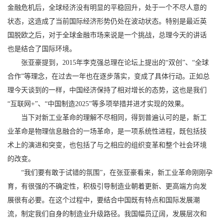
金融危机后，全球经济没有明显的平稳回升，处于一个不尽人意的
状态，这造成了当前国际经济形势仍处在波动状态。特别是最近英
国脱欧之后，对于全球金融市场来说是一个挑战，总理今天的讲话
也是结合了国际环境。
张亚豪提到，2015年李克强总理在论坛上提出的“双创”、“全球
合作”等理念，在过去一年也在逐步落实，变成了具体行动。正如总
理今天谈到的一样，中国经济保持了相对增长的态势，这也是我们
“互联网+”、“中国制造2025”等多项举措并进才实现的效果。
当下对新工业革命的理解不尽相同，得到普遍认可的是，新工
业革命是物理信息融合的一场革命，是一项系统性进程，既包括技
术上的演进和突变，也包括了与之相应的组织变革和整个社会环境
的改变。
“我们要有敢于试错的氛围”，在张亚豪看来，新工业革命刚刚孕
育，有很强的不确定性，积极引导制造业朝着更新、更高端方向发
展很有必要。在这个过程中，要结合中国既有特点和国际发展潮
流，制定我们自身的制造业升级路径。我国幅员辽阔，发展层次和