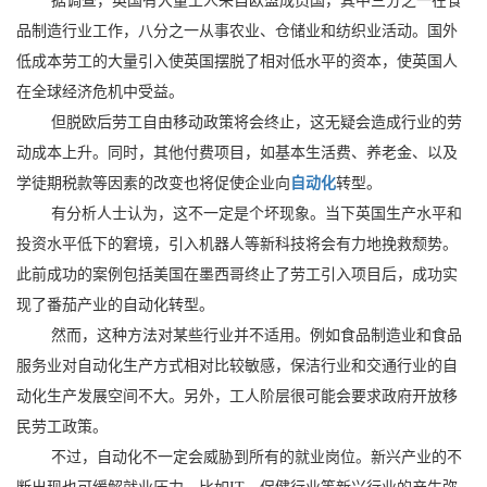
据调查，英国有大量工人来自欧盟成员国，其中三分之一在食
品制造行业工作，八分之一从事农业、仓储业和纺织业活动。国外
低成本劳工的大量引入使英国摆脱了相对低水平的资本，使英国人
在全球经济危机中受益。
但脱欧后劳工自由移动政策将会终止，这无疑会造成行业的劳
动成本上升。同时，其他付费项目，如基本生活费、养老金、以及
学徒期税款等因素的改变也将促使企业向
自动化
转型。
有分析人士认为，这不一定是个坏现象。当下英国生产水平和
投资水平低下的窘境，引入机器人等新科技将会有力地挽救颓势。
此前成功的案例包括美国在墨西哥终止了劳工引入项目后，成功实
现了番茄产业的自动化转型。
然而，这种方法对某些行业并不适用。例如食品制造业和食品
服务业对自动化生产方式相对比较敏感，保洁行业和交通行业的自
动化生产发展空间不大。另外，工人阶层很可能会要求政府开放移
民劳工政策。
不过，自动化不一定会威胁到所有的就业岗位。新兴产业的不