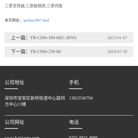
三菱变频器
三菱触摸屏
三菱伺服
,
,
本文网址：
/product/867.html
上一篇：
FR-CS84-160-60(5.5KW)
2025-01-07
下一篇：
FR-CS84-230-60
2019-07-30
公司地址
手机
深圳市宝安区新桥街道中心路同
13823540794
方中心13楼
公司网址
电话
www.haiyiauto.com
0755-8821-8986