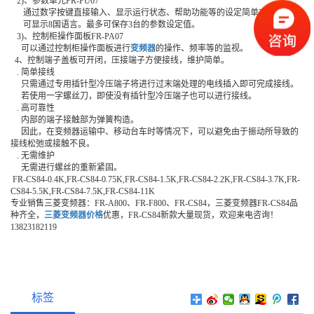
2)、参数单元FR-PU07
通过数字按键直接输入、显示运行状态、帮助功能等的设定简单方便。
可显示8国语言。最多可保存3台的参数设定值。
3)、控制柜操作面板FR-PA07
可以通过控制柜操作面板进行
变频器
的操作、频率等的监视。
4、控制端子盖板可开闭，压接端子方便接线，维护简单。
. 简单接线
只需通过专用插针型冷压端子将进行过末端处理的电线插入即可完成接线。
若使用一字螺丝刀，即使没有插针型冷压端子也可以进行接线。
. 高可靠性
内部的端子接触部为弹簧构造。
因此，在变频器运输中、移动台车时等情况下，可以避免由于振动所导致的
接线松弛或接触不良。
. 无需维护
无需进行螺丝的重新紧固。
FR-CS84-0.4K,FR-CS84-0.75K,FR-CS84-1.5K,FR-CS84-2.2K,FR-CS84-3.7K,FR-
CS84-5.5K,FR-CS84-7.5K,FR-CS84-11K
专业销售三菱变频器：FR-A800、FR-F800、FR-CS84，三菱变频器FR-CS84品
种齐全，
三菱变频器价格
优惠，FR-CS84新款大量现货，欢迎来电咨询！
13823182119
标签