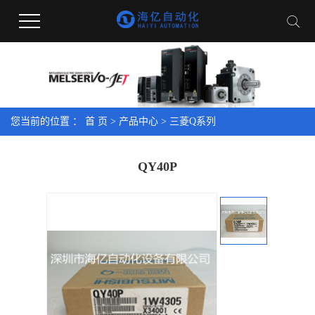
您当前的位置 ：
首 页
>
产品中心
>
三菱Q系列
QY40P