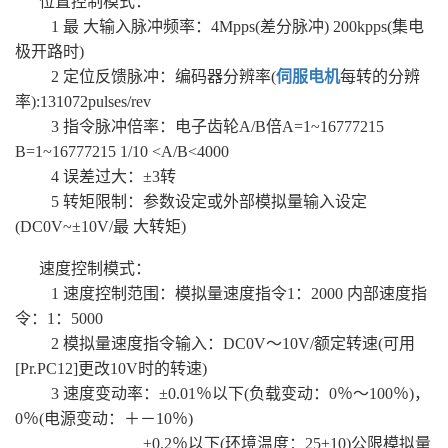
位置控制模式：
1 最 大输入脉冲频率：4Mpps(差分脉冲) 200kpps(集电
极开路时)
2 定位反馈脉冲：编码器分辨率(
伺服电机
每转的分辨
率):131072pulses/rev
3 指令脉冲倍率：电子齿轮A/B倍A=1~16777215
B=1~16777215 1/10 <A/B<4000
4 误差过大：±3转
5 转矩限制：参数设定或外部模拟量输入设定
(DC0V~±10V/最 大转矩)
速度控制模式：
1 速度控制范围：模拟量速度指令1：2000 内部速度指
令：1：5000
2 模拟量速度指令输入：DC0V～10V/额定转速(可用
[Pr.PC12]更改10V时的转速)
3 速度变动率：±0.01％以下(负载变动：0％～100％)，
0％(电源变动：＋－10％)
±0.2％以下(环境温度：25±10)公限模拟量