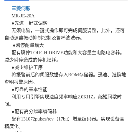
三菱伺服
MR-JE-20A
●先进一键式调谐
无须电脑，一键式操作即可完成伺服调整，此外，还可
自动调整振动抑制控制及鲁棒滤波器。
●瞬停耐量增大
配有瞬停TOUGH DRIVE功能和大容量主电路电容器。
减少瞬停造成的停机损耗。
●减少维护工序
将报警前后的伺服数据存入ROM存储器。迅速、准确地
查明报警原因。
●可靠的基本性能
利用专用引擎实现速度频率响应2.0KHZ。缩短间歇时
间。
●配有高分辨率编码器
配有131072pulses/rev（17bit）增量编码器。实现设备高
精度化。