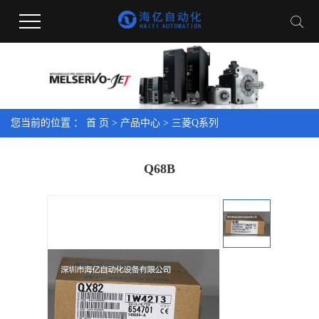
您当前的位置 ：
首 页
>
产品中心
>
三菱Q系列
Q68B