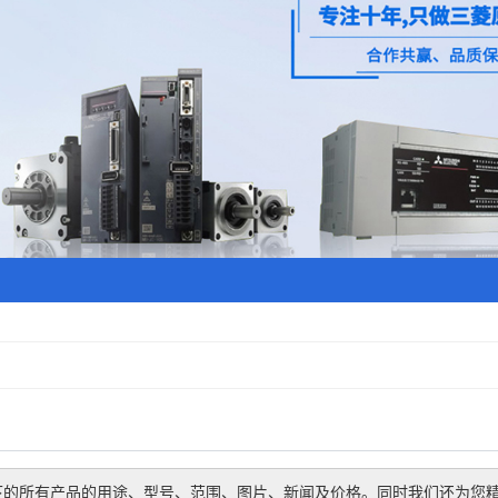
下的所有产品的用途、型号、范围、图片、新闻及价格。同时我们还为您