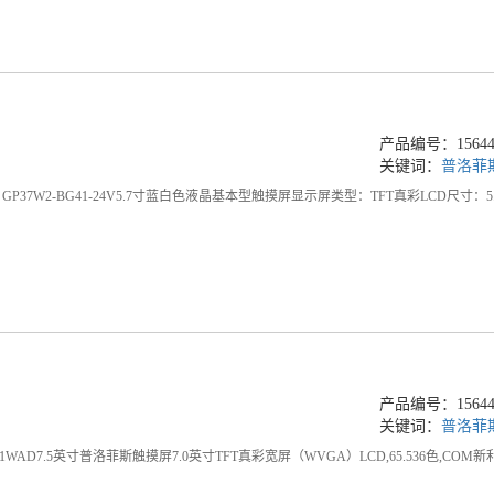
产品编号：156448
关键词：
普洛菲
W2-BG41-24V5.7寸蓝白色液晶基本型触摸屏显示屏类型：TFT真彩LCD尺寸：5.7英
产品编号：156448
关键词：
普洛菲
1WAD7.5英寸普洛菲斯触摸屏7.0英寸TFT真彩宽屏（WVGA）LCD,65.536色,C