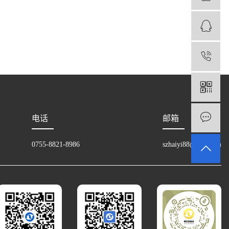
1
电话
邮箱
0755-8821-8986
szhaiyi88@126.com