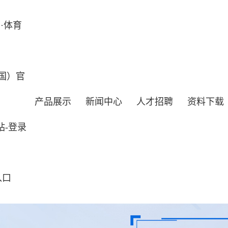
·体育
国）官
产品展示
新闻中心
人才招聘
资料下载
站-登录
入口