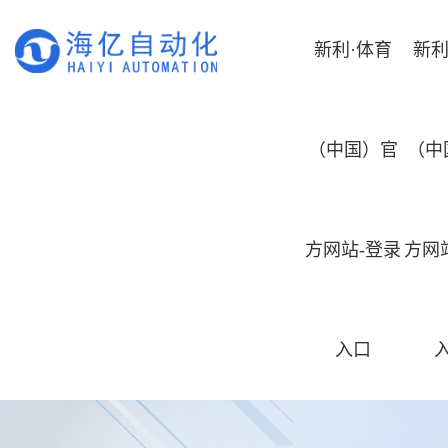
新利·体育
新利
（中国）官
（中
方网站-登录
方网
入口