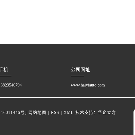
手机
公司网址
13823540794
www.haiyiauto.com
16011446号
]
网站地图
|
RSS
|
XML
技术支持：
华企立方