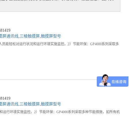
1419
摸屏通讯线
,
三棱触摸屏
,
触摸屏型号
作人员能轻松对运行状况和运行环境实施监控。2）节能环保：GP4000系列采取多
1419
摸屏通讯线
,
三棱触摸屏
,
触摸屏型号
和运行环境实施监控。2）节能环保：GP4000系列采取多种节能措施，如所有机