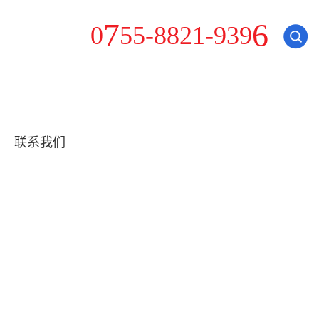
-
0
7
5
5
8
8
2
1
-
9
3
9
6
联系我们