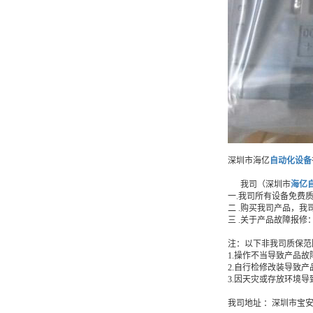
深圳市海亿
自动化设备
我司（深圳市
海亿
一.我司所有设备免费
二 .购买我司产品，
三 .关于产品故障报
注：以下非我司质保范
1.操作不当导致产品故
2.自行检修改装导致
3.因天灾或存放环境
我司地址 ：深圳市宝