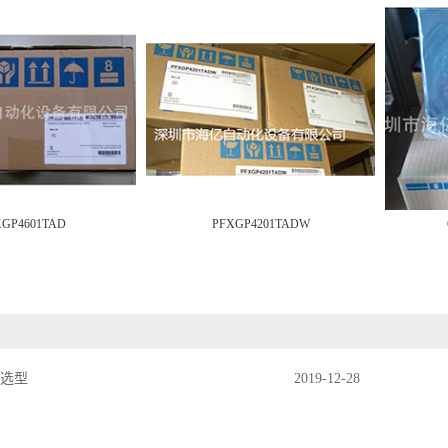
XGP4601TAD
PFXGP4201TADW
何选型
2019-12-28