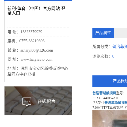
新利·体育（中国）官方网站-登
录入口
电 话：13823379929
产品属性
座机：0755-88219396
所属分类：
普洛菲
邮 箱：szhaiyi88@126.com
浏览次数：
0
网 址：www.haiyiauto.com
地 址：深圳市宝安区新桥街道中心
路同方中心13楼
产品概
普洛菲斯触摸屏
型号：
PFXGE4401WAD
7.5英寸
普洛菲斯
触摸
7.0英寸TFT真彩宽屏（W