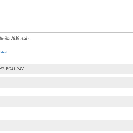
触摸屏
触摸屏型号
,
.html
W2-BG41-24V