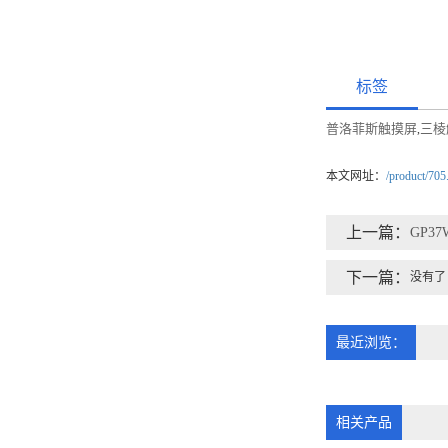
标签
普洛菲斯触摸屏
三棱
,
本文网址：
/product/705
上一篇：
GP37
下一篇：
没有了
最近浏览：
相关产品