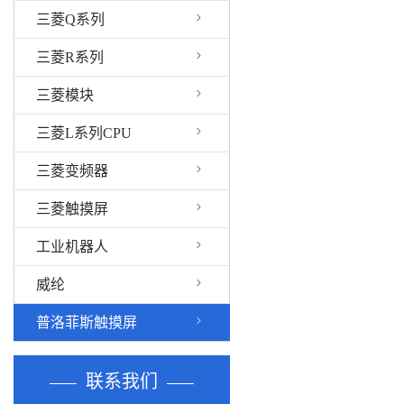
三菱Q系列
三菱R系列
三菱模块
三菱L系列CPU
三菱变频器
三菱触摸屏
工业机器人
威纶
普洛菲斯触摸屏
联系我们