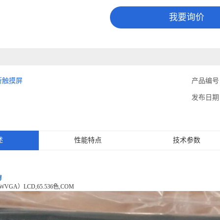
我要询价
斯触摸屏
产品编号
发布日期
述
性能特点
技术参数
屏
VGA）LCD,65.536色,COM