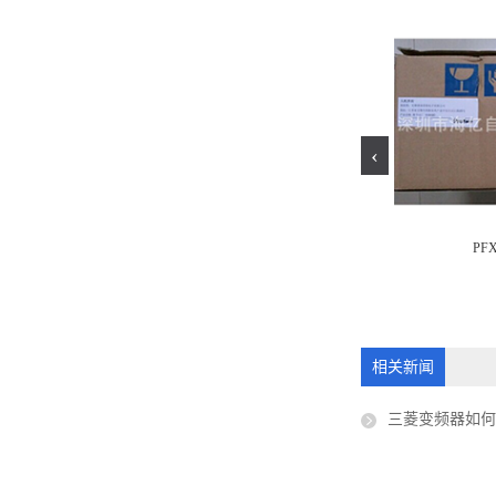
‹
02WADW
PF
PFXGP4501TADW
相关新闻
三菱变频器如