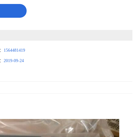
：
1564481419
：
2019-09-24