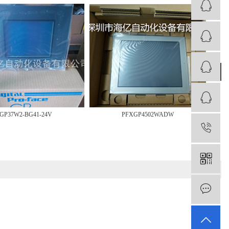
›
GP37W2-BG41-24V
PFXGP4502WADW
1