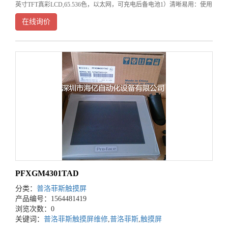
英寸TFT真彩LCD,65.536色，以太网，可充电后备电池1）清晰易用：使用
3D仿真部件，操作人员能轻松对运行状况和运行环境实施监控。2）节能
在线询价
环保：GP4000系
PFXGM4301TAD
分类：
普洛菲斯触摸屏
产品编号：1564481419
浏览次数：0
关键词：
普洛菲斯触摸屏维修
,
普洛菲斯
,
触摸屏