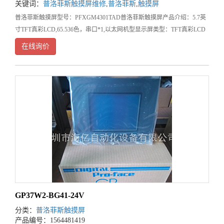
关键词：
普洛菲斯触摸屏维修
,
普洛菲斯
,
触摸屏
普洛菲斯触摸屏型号：PFXGM4301TAD普洛菲斯触摸屏产品介绍：5.7英
寸TFT真彩LCD,65.536色，串口*1,以太网机型显示屏类型：TFT真彩LCD
显示屏尺寸：5.7英寸分辨率：320*240像素有效显示面积：W15.2mm*H
在线询价
GP37W2-BG41-24V
分类：
普洛菲斯触摸屏
产品编号：1564481419